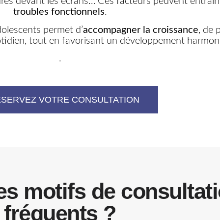
tures devant les écrans… Ces facteurs peuvent entraî
troubles fonctionnels
.
dolescents permet d’
accompagner la croissance
, de 
uotidien, tout en favorisant un développement harmon
.
SERVEZ VOTRE CONSULTATION
es motifs de consultat
fréquents ?