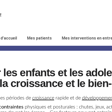
d’accueil
Mes patients
Mes interventions en entr
 les enfants et les adol
 croissance et le bien-
es périodes de
croissance
rapide et de
développeme
contraintes
physiques et posturales : chutes, jeux, act