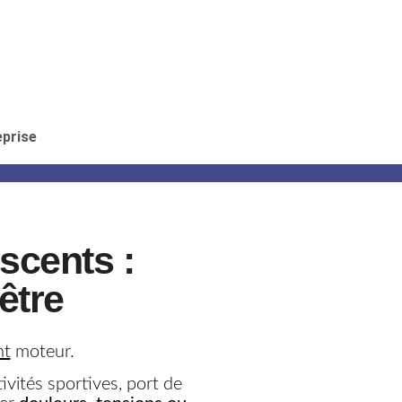
eprise
escents :
être
nt
moteur.
ivités sportives, port de