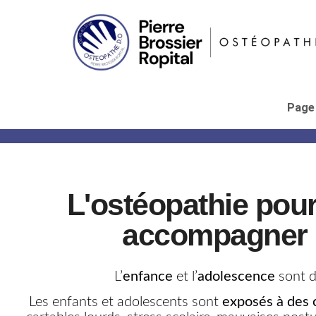
Page 
L'ostéopathie pour
accompagner la
L’
enfance
et l’
adolescence
sont d
Les enfants et adolescents sont
exposés à des 