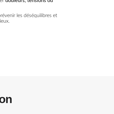
ner
douleurs, tensions ou
prévenir les déséquilibres et
ieux.
ion