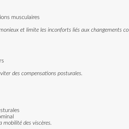
ions musculaires
nieux et limite les inconforts liés aux changements cor
rs
’éviter des compensations posturales.
osturales
ominal
a mobilité des viscères.