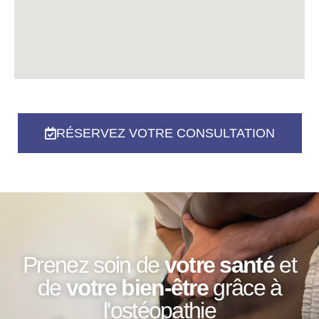
RÉSERVEZ VOTRE CONSULTATION
Prenez soin de
votre santé
et
de
votre bien-être
grâce à
l'ostéopathie